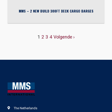
MMS – 2 NEW BUILD 300FT DECK CARGO BARGES
1
2
3
4
Volgende ›
The Netherlands