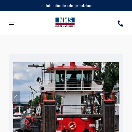
Internationale scheepsmakelaar
Home
»
Producten
»
MMS-SIMA Haven-duwboot