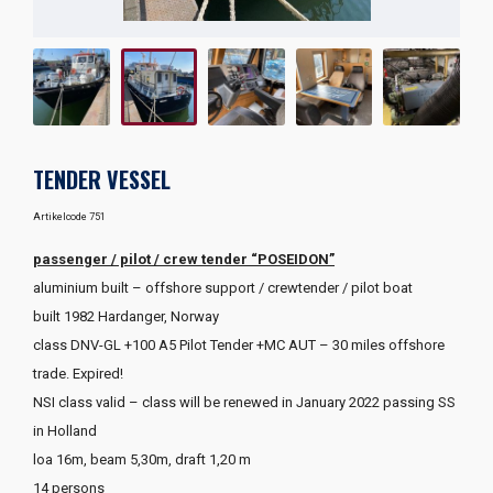
TENDER VESSEL
Artikelcode 751
passenger / pilot / crew tender “POSEIDON”
aluminium built – offshore support / crewtender / pilot boat
built 1982 Hardanger, Norway
class DNV-GL +100 A5 Pilot Tender +MC AUT – 30 miles offshore
trade. Expired!
NSI class valid – class will be renewed in January 2022 passing SS
in Holland
loa 16m, beam 5,30m, draft 1,20 m
14 persons