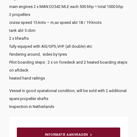
main engines 2 x MAN D2542 MLE each 500 bhp = total 1000 bhp
2 propellers
cruise speed 15 knts – m,ax speed abt 18 / 19 knots
tank abt 5 cbm
2 x liferafts
fully equiped with AIS/GPS,VHF (all double) etc
fendering around, sides by tyres
Pilot boarding steps : 2 x on foredeck and 2 heated boarding steps
on aftdeck
heated hand railings
Vessel in good operational condition, will be sold with 2 additional
spare propeller shafts
Inspection in Netherlands
INFORMATIE AANVRAGEN