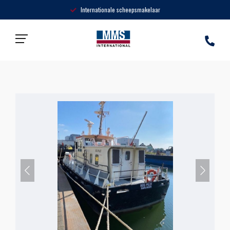
Nieuwbouw & Gebruikte vaa
Home
»
Producten
»
tender vessel