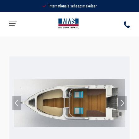
Internationale scheepsmakelaar
Home
»
Producten
»
Sportboot MMS-035