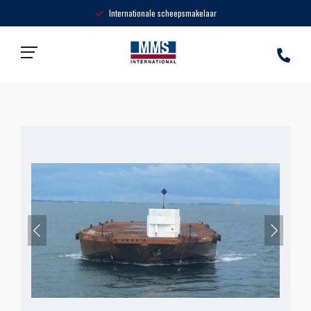
Internationale scheepsmakelaar
Home
»
Producten
»
MMS – SIMA