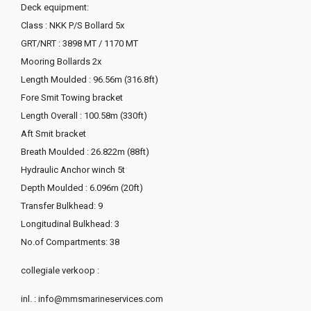
Deck equipment:
Class : NKK P/S Bollard 5x
GRT/NRT : 3898 MT / 1170 MT
Mooring Bollards 2x
Length Moulded : 96.56m (316.8ft)
Fore Smit Towing bracket
Length Overall : 100.58m (330ft)
Aft Smit bracket
Breath Moulded : 26.822m (88ft)
Hydraulic Anchor winch 5t
Depth Moulded : 6.096m (20ft)
Transfer Bulkhead: 9
Longitudinal Bulkhead: 3
No.of Compartments: 38
collegiale verkoop :
inl. : info@mmsmarineservices.com